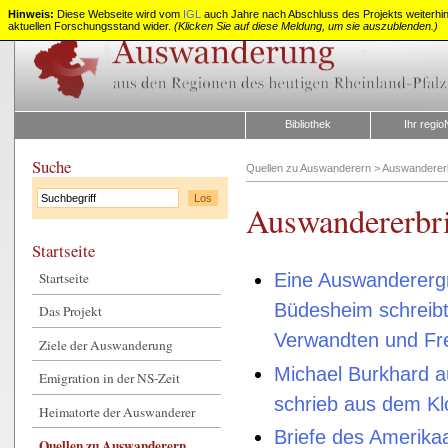
Hinweis:
Diese Webseite wird vom
IGL
auch Jahre nach Abschluss des Projekts weiterhin z
aktuellen Forschungsstand wider.
(Klicken Sie auf diese Meldung, um sie auszublenden.)
Auswanderung
aus
Rheinland-
Pfalz
Bibliothek
Ihr regio
Suche
Quellen zu Auswanderern
>
Auswandererb
Auswandererbri
Startseite
Startseite
Eine Auswandererg
Büdesheim schreibt
Das Projekt
Verwandten und Fr
Ziele der Auswanderung
Michael Burkhard a
Emigration in der NS-Zeit
schrieb aus dem Kl
Heimatorte der Auswanderer
Briefe des Amerik
Quellen zu Auswanderern