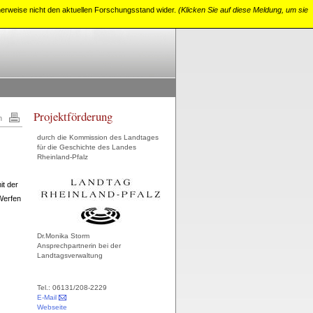
cherweise nicht den aktuellen Forschungsstand wider.
(Klicken Sie auf diese Meldung, um sie
Projektförderung
n
Home
Ihr regioNet
Sitemap
Kontakt
durch die Kommission des Landtages
für die Geschichte des Landes
Rheinland-Pfalz
it der
 Werfen
Dr.Monika Storm
Ansprechpartnerin bei der
Landtagsverwaltung
Tel.: 06131/208-2229
E-Mail
Webseite