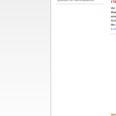
17
Vor
Mas
ame
Grü
der
[Le