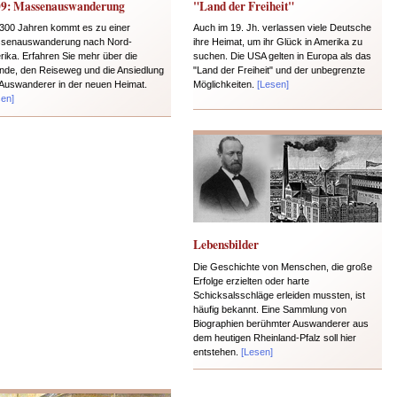
09: Massenauswanderung
"Land der Freiheit"
 300 Jahren kommt es zu einer
Auch im 19. Jh. verlassen viele Deutsche
senauswanderung nach Nord-
ihre Heimat, um ihr Glück in Amerika zu
rika. Erfahren Sie mehr über die
suchen. Die USA gelten in Europa als das
nde, den Reiseweg und die Ansiedlung
"Land der Freiheit" und der unbegrenzte
 Auswanderer in der neuen Heimat.
Möglichkeiten.
[Lesen]
sen]
Lebensbilder
Die Geschichte von Menschen, die große
Erfolge erzielten oder harte
Schicksalsschläge erleiden mussten, ist
häufig bekannt. Eine Sammlung von
Biographien berühmter Auswanderer aus
dem heutigen Rheinland-Pfalz soll hier
entstehen.
[Lesen]