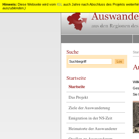
Hinweis:
Diese Webseite wird vom
IGL
auch Jahre nach Abschluss des Projekts weiterhin 
auszublenden.)
Auswanderung
aus
Rheinland-
Pfalz
Suche
Star
A
Startseite
Wil
Startseite
Ges
Sie 
Das Projekt
Ziele der Auswanderung
Emigration in der NS-Zeit
Heimatorte der Auswanderer
Quellen zu Auswanderern