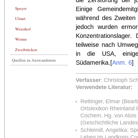
Einige Gemeindemitg
Speyer
während des Zweiten W
Ulmet
jedoch wurden ermor
Weierhof
Konzentrationslager.
Worms
teilweise nach Umweg
Zweibrücken
in die USA, einig
Quellen zu Auswanderern
Südamerika.
[
Anm. 6
]
Verfasser
: Christoph Sc
Verwendete Literatur:
Rettinger, Elmar (Bearb
Ortslexikon Rheinland 
Cochem. Hg. von Alois 
(Geschichtliche Landes
Schleindl, Angelika: S
Leben im Landkreis Co