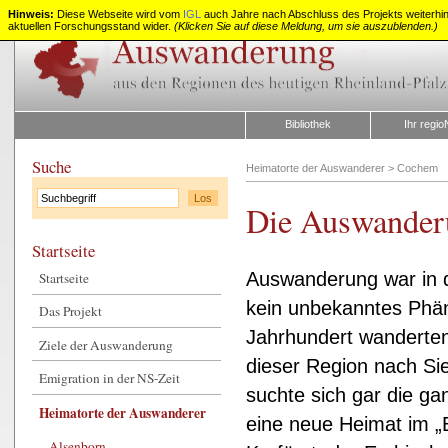
Hinweis:
Diese Webseite wird vom
IGL
auch Jahre nach Abschluss des Projekts weiterhin z
aktuellen Forschungsstand wider.
(Klicken Sie auf diese Meldung, um sie auszublenden.)
Auswanderung
aus
Rheinland-
Pfalz
Bibliothek
Ihr regio
Suche
Heimatorte der Auswanderer
>
Cochem
Die Auswander
Startseite
Auswanderung war in 
Startseite
kein unbekanntes Phä
Das Projekt
Jahrhundert wanderte
Ziele der Auswanderung
dieser Region nach Si
Emigration in der NS-Zeit
suchte sich gar die g
Heimatorte der Auswanderer
eine neue Heimat im 
Alsenborn