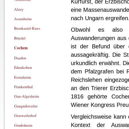
Kurfürst, der Erzbisc
Alzey
eine Massenauswander
nach Ungarn ergreifen
Assenheim
Bernkastel-Kues
Obwohl es also za
Auswanderungen aus d
Briedel
ist der Befund über
Cochem
aussagekräftig. Die 
Daaden
urkundlich erwähnt. D
Edenkoben
dem Pfalzgrafen bei R
Essenheim
Reichslehen eingezo
Frankenthal
an den Trierer Erzbisc
1816 gehörte Coche
Gau-Algesheim
Wiener Kongress Preu
Gaugrehweiler
Gersweilerhof
Vergleichsweise kann
Kontext der Auswa
Gimbsheim