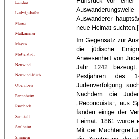
Hunsrück von einer l
Landau
Auswanderungswel
Ludwigshafen
Auswanderer hauptsäch
Mainz
neue Heimat suchten.
[
Maikammer
Im Gegensatz zur Ausw
Mayen
die jüdische Emigr
Mutterstadt
Anwesenheit von Juden
Neuwied
Jahr 1242 bezeugt
Neuwied-Irlich
Pestjahren des 14
Judenverfolgung au
Oberalben
Nachdem die Juden
Partenheim
„Reconquista“, aus S
Rumbach
fanden einige der Ve
Sarnstall
Heimat. 1861 wurde e
Saulheim
Mit der Machtergreifu
Simmern
die Zerstörung der 