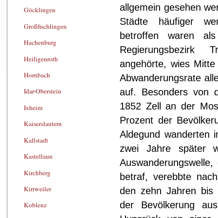
allgemein gesehen wer
Göcklingen
Städte häufiger w
Großfischlingen
betroffen waren al
Hachenburg
Regierungsbezirk
Heiligenroth
angehörte, wies Mitte
Hornbach
Abwanderungsrate alle
auf. Besonders von 
Idar-Oberstein
1852 Zell an der Mose
Ixheim
Prozent der Bevölkeru
Kaiserslautern
Aldegund wanderten i
Kallstadt
zwei Jahre später
Kastellaun
Auswanderungswelle, 
Kirchberg
betraf, verebbte nac
Kirrweiler
den zehn Jahren bis 
der Bevölkerung aus
Koblenz