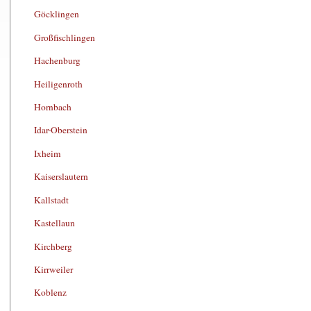
Göcklingen
Großfischlingen
Hachenburg
Heiligenroth
Hornbach
Idar-Oberstein
Ixheim
Kaiserslautern
Kallstadt
Kastellaun
Kirchberg
Kirrweiler
Koblenz