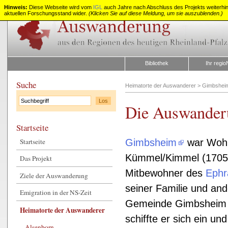
Hinweis:
Diese Webseite wird vom
IGL
auch Jahre nach Abschluss des Projekts weiterhin z
aktuellen Forschungsstand wider.
(Klicken Sie auf diese Meldung, um sie auszublenden.)
Auswanderung
aus
Rheinland-
Pfalz
Bibliothek
Ihr regio
Suche
Heimatorte der Auswanderer
>
Gimbshei
Die Auswander
Startseite
Startseite
Gimbsheim
war Wohn
Kümmel/Kimmel (1705-
Das Projekt
Mitbewohner des
Ephr
Ziele der Auswanderung
seiner Familie und and
Emigration in der NS-Zeit
Gemeinde Gimbsheim m
Heimatorte der Auswanderer
schiffte er sich ein un
Alsenborn