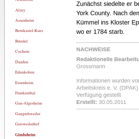
Zunächst siedelte er b
Alzey
York County. Nach dem
Assenheim
Kümmel ins Kloster Ep
Bernkastel-Kues
wo er 1784 starb.
Briedel
NACHWEISE
Cochem
Redaktionelle Bearbeit
Daaden
Grossmann
Edenkoben
Informationen wurden v
Essenheim
Arbeitskreis e. V. (DPA
Frankenthal
Verfügung gestellt
Erstellt:
30.05.2011
Gau-Algesheim
Gaugrehweiler
Gersweilerhof
Gimbsheim