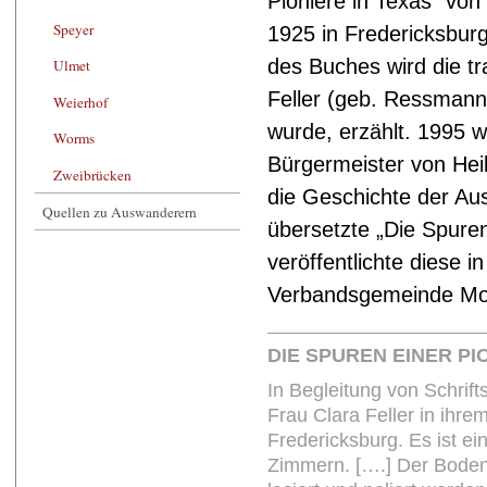
Pioniere in Texas“ von
Speyer
1925 in Fredericksburg
des Buches wird die t
Ulmet
Feller (geb. Ressmann
Weierhof
wurde, erzählt. 1995 
Worms
Bürgermeister von Heil
Zweibrücken
die Geschichte der Au
Quellen zu Auswanderern
übersetzte „Die Spuren
veröffentlichte diese i
Verbandsgemeinde Mo
DIE SPUREN EINER PI
In Begleitung von Schrif
Frau Clara Feller in ihre
Fredericksburg. Es ist ei
Zimmern. [….] Der Boden