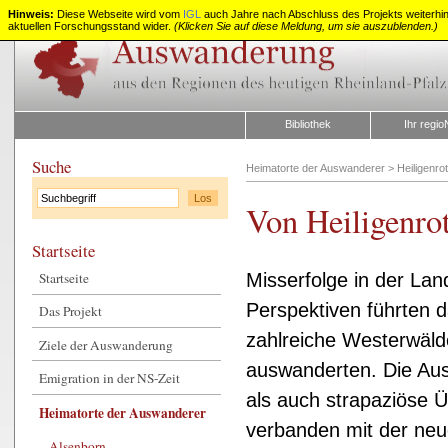
Hinweis:
Diese Webseite wird vom
IGL
auch Jahre nach Abschluss des Projekts weiterhin z
aktuellen Forschungsstand wider.
(Klicken Sie auf diese Meldung, um sie auszublenden.)
Auswanderung
aus
Rheinland-
Pfalz
Bibliothek
Ihr regio
Suche
Heimatorte der Auswanderer
>
Heiligenro
Von Heiligenro
Startseite
Startseite
Misserfolge in der Lan
Perspektiven führten 
Das Projekt
zahlreiche Westerwäld
Ziele der Auswanderung
auswanderten. Die Au
Emigration in der NS-Zeit
als auch strapaziöse Ü
Heimatorte der Auswanderer
verbanden mit der neu
Alsenborn