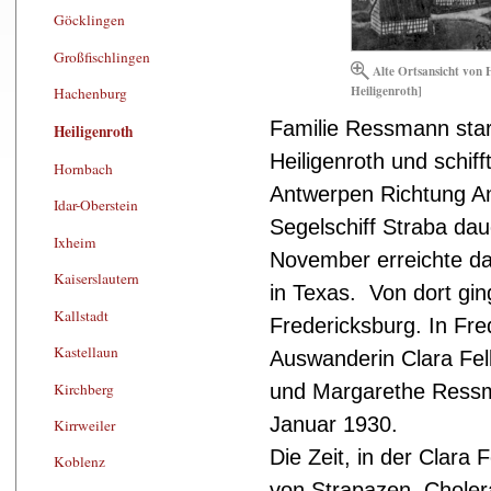
Göcklingen
Großfischlingen
Alte Ortsansicht von 
Heiligenroth]
Hachenburg
Familie Ressmann sta
Heiligenroth
Heiligenroth und schif
Hornbach
Antwerpen Richtung Am
Idar-Oberstein
Segelschiff Straba da
Ixheim
November erreichte da
Kaiserslautern
in Texas. Von dort gin
Kallstadt
Fredericksburg. In Fre
Kastellaun
Auswanderin Clara Fel
Kirchberg
und Margarethe Ressm
Januar 1930.
Kirrweiler
Die Zeit, in der Clara 
Koblenz
von Strapazen, Choler