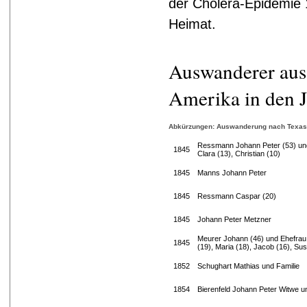
der Cholera-Epidemie 
Heimat.
Auswanderer aus
Amerika in den 
Abkürzungen: Auswanderung nach Texas (
Ressmann Johann Peter (53) und
1845
Clara (13), Christian (10)
1845
Manns Johann Peter
1845
Ressmann Caspar (20)
1845
Johann Peter Metzner
Meurer Johann (46) und Ehefrau 
1845
(19), Maria (18), Jacob (16), Su
1852
Schughart Mathias und Familie
1854
Bierenfeld Johann Peter Witwe u