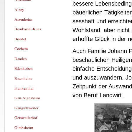
bessere Lebensbedingu
Alzey
bäuerlichen Tätigkeite
Assenheim
sesshaft und erreicht
Bernkastel-Kues
Wohlstand, aber nicht
erhoffte Glück in der 
Briedel
Cochem
Auch Familie Johann 
Daaden
beschaulichen Heiligenr
einfache Entscheidung,
Edenkoben
und auszuwandern. J
Essenheim
Zeitpunkt der Auswand
Frankenthal
von Beruf Landwirt.
Gau-Algesheim
Gaugrehweiler
Gersweilerhof
Gimbsheim