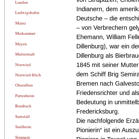
Landau
Indianern, dem amerik
Ludwigshafen
Deutsche – die entsch
Mainz
– von Verbrechern gel
Maikammer
Ehemann, William Felle
Mayen
Dillenburg), war ein d
Mutterstadt
Dillenburg als Bierbrau
1845 mit seiner Mutte
Neuwied
dem Schiff Brig Semir
Neuwied-Irlich
Bremen nach Galveston
Oberalben
Friedensrichter und al
Partenheim
Bedeutung in unmittel
Rumbach
Fredericksburg.
Sarnstall
Die nachfolgende Erzä
Saulheim
Pionierin“ ist ein Au
Simmern