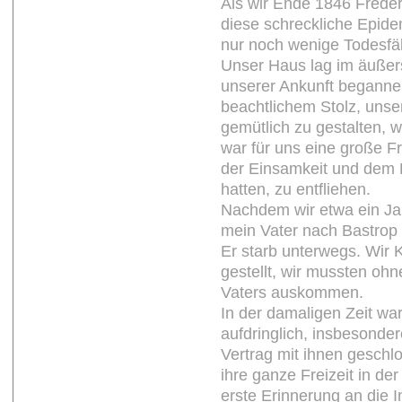
Als wir Ende 1846 Frederi
diese schreckliche Epide
nur noch wenige Todesfäl
Unser Haus lag im äußer
unserer Ankunft beganne
beachtlichem Stolz, uns
gemütlich zu gestalten, 
war für uns eine große 
der Einsamkeit und dem 
hatten, zu entfliehen.
Nachdem wir etwa ein Jah
mein Vater nach Bastrop 
Er starb unterwegs. Wir K
gestellt, wir mussten oh
Vaters auskommen.
In der damaligen Zeit wa
aufdringlich, insbesond
Vertrag mit ihnen geschlo
ihre ganze Freizeit in de
erste Erinnerung an die I