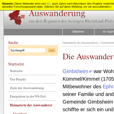
Hinweis:
Diese Webseite wird vom
IGL
auch Jahre nach Abschluss des Projekts weiterhin z
aktuellen Forschungsstand wider.
(Klicken Sie auf diese Meldung, um sie auszublenden.)
Auswanderung
aus
Rheinland-
Pfalz
Bibliothek
Ihr regio
Suche
Heimatorte der Auswanderer
>
Gimbshei
Die Auswander
Startseite
Startseite
Gimbsheim
war Wohn
Kümmel/Kimmel (1705-
Das Projekt
Mitbewohner des
Ephr
Ziele der Auswanderung
seiner Familie und and
Emigration in der NS-Zeit
Gemeinde Gimbsheim m
Heimatorte der Auswanderer
schiffte er sich ein un
Alsenborn