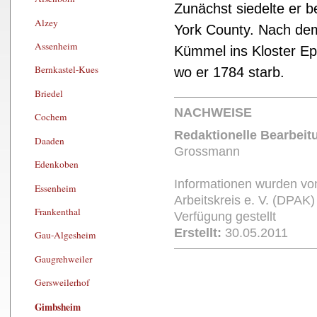
Zunächst siedelte er b
Alzey
York County. Nach dem
Assenheim
Kümmel ins Kloster Ep
Bernkastel-Kues
wo er 1784 starb.
Briedel
NACHWEISE
Cochem
Redaktionelle Bearbeit
Daaden
Grossmann
Edenkoben
Informationen wurden v
Essenheim
Arbeitskreis e. V. (DPA
Frankenthal
Verfügung gestellt
Erstellt:
30.05.2011
Gau-Algesheim
Gaugrehweiler
Gersweilerhof
Gimbsheim