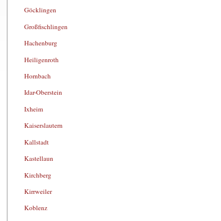
Göcklingen
Großfischlingen
Hachenburg
Heiligenroth
Hornbach
Idar-Oberstein
Ixheim
Kaiserslautern
Kallstadt
Kastellaun
Kirchberg
Kirrweiler
Koblenz