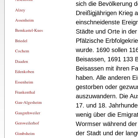
sich die Bevölkerung 
Alzey
Dreißigjährigen Krieg
Assenheim
einschneidenste Ereign
Bernkastel-Kues
Städte und Orte in de
Pfälzische Erbfolgekrie
Briedel
wurde. 1690 sollen 11
Cochem
Beisassen, 1691 133 
Daaden
Beisassen mit ihren F
Edenkoben
haben. Alle anderen 
Essenheim
gestorben oder gezwun
Frankenthal
auszuwandern. Die A
Gau-Algesheim
17. und 18. Jahrhunde
Gaugrehweiler
wenig über die Emigra
Gersweilerhof
Wormser während der 
der Stadt und der lan
Gimbsheim