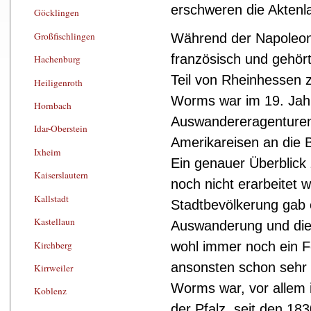
erschweren die Aktenla
Göcklingen
Großfischlingen
Während der Napoleon
französisch und gehör
Hachenburg
Teil von Rheinhessen
Heiligenroth
Worms war im 19. Jahrh
Hornbach
Auswandereragenturen.
Idar-Oberstein
Amerikareisen an die
Ixheim
Ein genauer Überblick 
Kaiserslautern
noch nicht erarbeitet 
Kallstadt
Stadtbevölkerung gab 
Kastellaun
Auswanderung und die
Kirchberg
wohl immer noch ein Fo
ansonsten schon sehr 
Kirrweiler
Worms war, vor allem 
Koblenz
der Pfalz, seit den 18