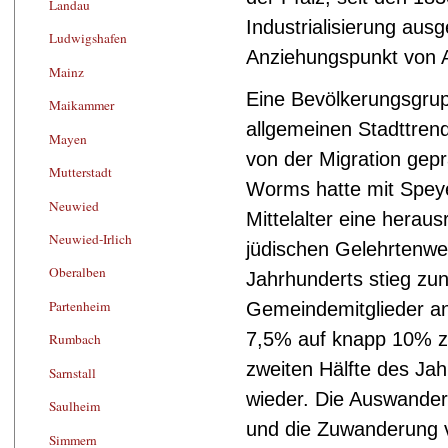
Landau
Industrialisierung aus
Ludwigshafen
Anziehungspunkt von A
Mainz
Eine Bevölkerungsgru
Maikammer
allgemeinen Stadttren
Mayen
von der Migration gep
Mutterstadt
Worms hatte mit Spey
Neuwied
Mittelalter eine herau
Neuwied-Irlich
jüdischen Gelehrtenwe
Oberalben
Jahrhunderts stieg zun
Partenheim
Gemeindemitglieder a
7,5% auf knapp 10% z
Rumbach
zweiten Hälfte des Jah
Sarnstall
wieder. Die Auswander
Saulheim
und die Zuwanderung 
Simmern