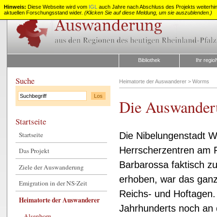
Hinweis:
Diese Webseite wird vom
IGL
auch Jahre nach Abschluss des Projekts weiterhin z
aktuellen Forschungsstand wider.
(Klicken Sie auf diese Meldung, um sie auszublenden.)
Auswanderung
aus
Rheinland-
Pfalz
Bibliothek
Ihr regio
Suche
Heimatorte der Auswanderer
>
Worms
Die Auswander
Startseite
Startseite
Die Nibelungenstadt W
Herrscherzentren am R
Das Projekt
Barbarossa faktisch zu
Ziele der Auswanderung
erhoben, war das ganze
Emigration in der NS-Zeit
Reichs- und Hoftagen.
Heimatorte der Auswanderer
Jahrhunderts noch an 
Alsenborn